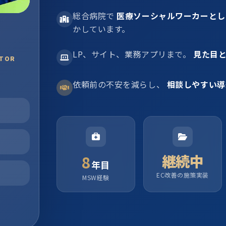
総合病院で
医療ソーシャルワーカーとし
かしています。
LP、サイト、業務アプリまで。
見た目
ATOR
依頼前の不安を減らし、
相談しやすい導
継続中
8
年目
EC改善の施策実装
MSW経験